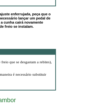
ajuste enferrujada, peça que o
necessário lançar um pedal de
a a cunha cairá novamente
e freio se instalam.
 freio que se desgastam a rebites),
aneira é necessário substituir
tambor