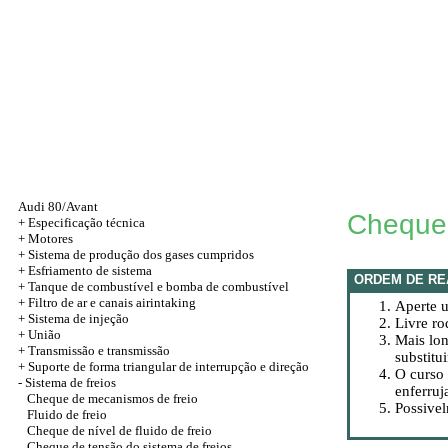
Audi 80/Avant
Cheque 
+
Especificação técnica
+
Motores
+ Sistema de produção dos gases cumpridos
+ Esfriamento de sistema
ORDEM DE RE
+ Tanque de combustível e bomba de combustível
+ Filtro de ar e canais airintaking
Aperte 
+ Sistema de injeção
Livre ro
+
União
Mais lon
+
Transmissão e transmissão
substitui
+
Suporte de forma triangular de interrupção e direção
O curso 
-
Sistema de freios
enferruj
Cheque de mecanismos de freio
Possivel
Fluido de freio
Cheque de nível de fluido de freio
Cheque de tensão do sistema de freios