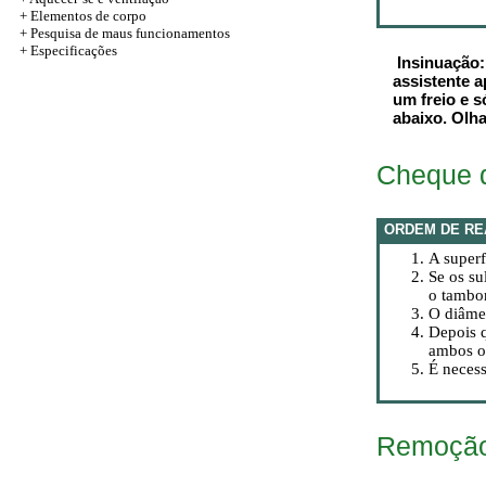
+
Elementos de corpo
+ Pesquisa de maus funcionamentos
+
Especificações
Insinuação: 
assistente 
um freio e s
abaixo. Olh
Cheque d
ORDEM DE RE
A superf
Se os su
o tambor
O diâmet
Depois q
ambos os
É necess
Remoção 