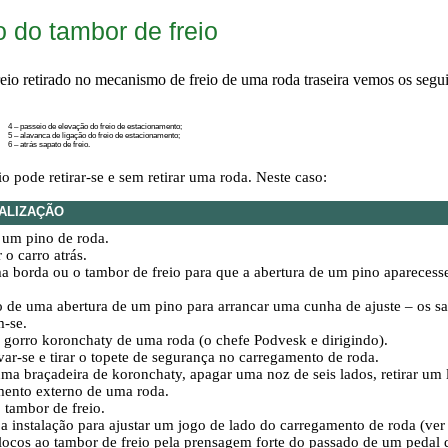
do tambor de freio
eio retirado no mecanismo de freio de uma roda traseira vemos os segu
4 – passeio de elevação do freio de estacionamento;
5 – alavanca de ligação do freio de estacionamento;
6 – atrás sapato de freio.
o pode retirar-se e sem retirar uma roda. Neste caso:
ALIZAÇÃO
 um pino de roda.
 o carro atrás.
a borda ou o tambor de freio para que a abertura de um pino aparecess
 de uma abertura de um pino para arrancar uma cunha de ajuste – os sa
m-se.
 gorro koronchaty de uma roda (o chefe Podvesk e dirigindo).
ar-se e tirar o topete de segurança no carregamento de roda.
uma braçadeira de koronchaty, apagar uma noz de seis lados, retirar um 
mento externo de uma roda.
o tambor de freio.
a instalação para ajustar um jogo de lado do carregamento de roda (ver
locos ao tambor de freio pela prensagem forte do passado de um pedal d