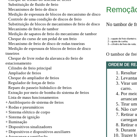
Substituição de fluido de freio
Remoção 
Mecanismos de freio de disco
Medição de espessura de blocos do mecanismo de disco
Controle de uma condição de discos de freio
Substituição de blocos de mecanismos de freio de disco
No tambor de fr
Mecanismo de freio de tambor
Medição de sapatos de freio do mecanismo de tambor
Cheque do curso de um pedal de um freio
1 – sapato de freio dianteiro;
2 – ajuste de cunha;
Mecanismo de freio de disco de rodas traseiras
3 – cilindro de freio de roda;
Medição de espessura de blocos de freios de disco
traseiros
O tambor de frei
Cheque de livre rodar da alavanca do freio de
estacionamento
ORDEM DE RE
Cilindro de freio principal
Resultar
Ampliador de freios
Cheque do ampliador de freios
Levantar
Regulador de forças de freio
Virar um
Reparo do passeio hidráulico de freios
carro.
Extração por meio de bomba do sistema de freios
Por meio
Lista de maus funcionamentos
arranca
+ Antibloqueio de sistema de freios
Tirar um
+
Rodas e pneumáticos
Não curv
+
Sistema elétrico de corpo
Retirar 
+ Sistema de ignição
carrega
+
Iluminação
Retirar 
+
Dispositivos sinalizadores
Durante 
+
Dispositivos e dispositivos auxiliares
Trazer b
+
Aquecer-se e ventilação