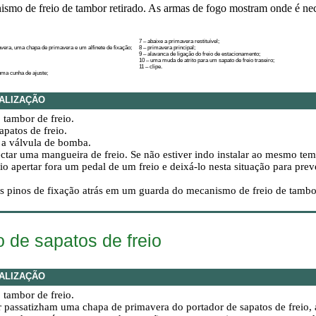
ismo de freio de tambor retirado. As armas de fogo mostram onde é ne
7 – abaixe a primavera restituível;
era, uma chapa de primavera e um alfinete de fixação;
8 – primavera principal;
9 – alavanca de ligação do freio de estacionamento;
10 – uma muda de atrito para um sapato de freio traseiro;
11 – clipe.
uma cunha de ajuste;
ALIZAÇÃO
o tambor de freio.
sapatos de freio.
 a válvula de bomba.
tar uma mangueira de freio. Se não estiver indo instalar ao mesmo temp
io apertar fora um pedal de um freio e deixá-lo nesta situação para prev
is pinos de fixação atrás em um guarda do mecanismo de freio de tambor e
de sapatos de freio
ALIZAÇÃO
o tambor de freio.
 passatizham uma chapa de primavera do portador de sapatos de freio,