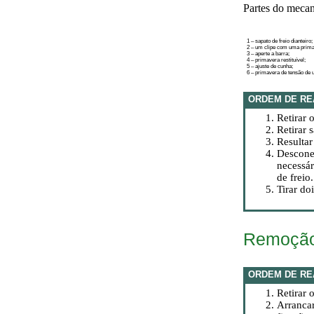
Partes do mecan
1 – sapato de freio dianteiro;
2 – um clipe com uma primav
3 – aperte a barra;
4 – primavera restituível;
5 – ajuste de cunha;
6 – primavera de tensão de 
ORDEM DE RE
Retirar 
Retirar 
Resultar
Desconec
necessár
de freio.
Tirar do
Remoção 
ORDEM DE RE
Retirar 
Arrancar