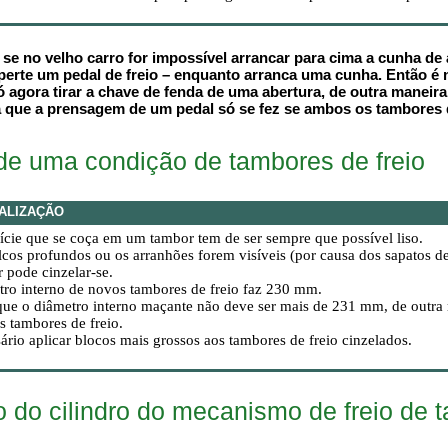
se no velho carro for impossível arrancar para cima a cunha de 
aperte um pedal de freio – enquanto arranca uma cunha. Então é 
ó agora tirar a chave de fenda de uma abertura, de outra maneir
a que a prensagem de um pedal só se fez se ambos os tambores d
e uma condição de tambores de freio
ALIZAÇÃO
ície que se coça em um tambor tem de ser sempre que possível liso.
lcos profundos ou os arranhões forem visíveis (por causa dos sapatos de
 pode cinzelar-se.
ro interno de novos tambores de freio faz 230 mm.
ue o diâmetro interno maçante não deve ser mais de 231 mm, de outra m
 tambores de freio.
ário aplicar blocos mais grossos aos tambores de freio cinzelados.
do cilindro do mecanismo de freio de 