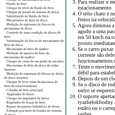
Para realizar o 
Fluido de freio
estacionamento.
Cheque de nível de fluido de freio
Cheque de tensão do sistema de freios
O sítio chato é n
Substituição de fluido de freio
freios na velocid
Mecanismos de freio de disco
Medição de espessura de blocos do
Agora diminua a 
mecanismo de disco
agudo a uma par
Controle de uma condição de discos de
em 50 km/h na ro
freio
Substituição de blocos de mecanismos de
pronto imediatam
freio de disco
Se o carro puxar 
Mecanismo de freio de tambor
Medição de sapatos de freio do
corrente são defe
mecanismo de tambor
funcionamentos n
Cheque do curso de um pedal de um freio
Mecanismo de freio de disco de rodas
Tente o movimen
traseiras
débil para estabe
Medição de espessura de blocos de freios
de disco traseiros
Depois de um ch
Cheque de livre rodar da alavanca do
Se o disco de ro
freio de estacionamento
outro se esquent
Cilindro de freio principal
Ampliador de freios
O suporte aperta
Cheque do ampliador de freios
tyazhelokhodny a
Regulador de forças de freio
Reparo do passeio hidráulico de freios
estão) ou o carr
Extração por meio de bomba do sistema
razões.
de freios