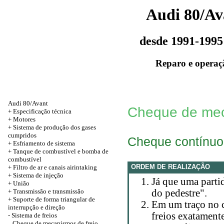
Audi 80/Av
desde 1991-1995
Reparo e operaç
Audi 80/Avant
Cheque de mec
+
Especificação técnica
+
Motores
+ Sistema de produção dos gases
cumpridos
Cheque contínuo
+ Esfriamento de sistema
+ Tanque de combustível e bomba de
combustível
ORDEM DE REALIZAÇÃO
+ Filtro de ar e canais airintaking
+ Sistema de injeção
Já que uma parti
+
União
+
Transmissão e transmissão
do pedestre".
+
Suporte de forma triangular de
Em um traço no c
interrupção e direção
freios exatament
-
Sistema de freios
Cheque de mecanismos de freio