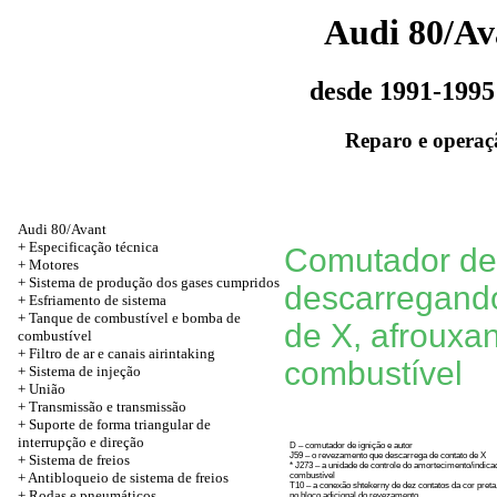
Audi 80/Av
desde 1991-1995
Reparo e operaç
Audi 80/Avant
+
Especificação técnica
Comutador de 
+
Motores
+ Sistema de produção dos gases cumpridos
descarregand
+ Esfriamento de sistema
+ Tanque de combustível e bomba de
de X, afrouxa
combustível
+ Filtro de ar e canais airintaking
combustível
+ Sistema de injeção
+
União
+
Transmissão e transmissão
+ Suporte de forma triangular de
interrupção e direção
D – comutador de ignição e autor
J59 – o revezamento que descarrega de contato de X
+ Sistema de freios
* J273 – a unidade de controle do amortecimento/indica
+ Antibloqueio de sistema de freios
combustível
T10 – a conexão shtekerny de dez contatos da cor preta
+
Rodas e pneumáticos
no bloco adicional do revezamento