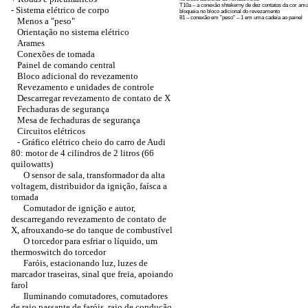
T10a – a conexão shtekerny de dez contatos da cor am
-
Sistema elétrico de corpo
bloqueia no bloco adicional do revezamento
81 – conexão em "peso" – 1 em uma cadeia ao painel
Menos a "peso"
Orientação no sistema elétrico
Arames
Conexões de tomada
Painel de comando central
Bloco adicional do revezamento
Revezamento e unidades de controle
Descarregar revezamento de contato de X
Fechaduras de segurança
Mesa de fechaduras de segurança
Circuitos elétricos
-
Gráfico elétrico cheio do carro de Audi
80: motor de 4 cilindros de 2 litros (66
quilowatts)
O sensor de sala, transformador da alta
voltagem, distribuidor da ignição, faísca a
tomada
Comutador de ignição e autor,
descarregando revezamento de contato de
X, afrouxando-se do tanque de combustível
O torcedor para esfriar o líquido, um
thermoswitch do torcedor
Faróis, estacionando luz, luzes de
marcador traseiras, sinal que freia, apoiando
farol
Iluminando comutadores, comutadores
de raio passante de faróis, raio de condução