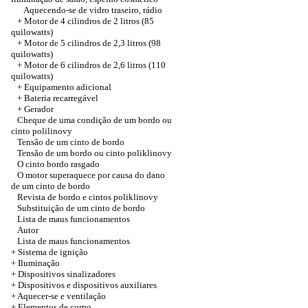
Aquecendo-se de vidro traseiro, rádio
+ Motor de 4 cilindros de 2 litros (85
quilowatts)
+ Motor de 5 cilindros de 2,3 litros (98
quilowatts)
+ Motor de 6 cilindros de 2,6 litros (110
quilowatts)
+
Equipamento adicional
+
Bateria recarregável
+
Gerador
Cheque de uma condição de um bordo ou
cinto polilinovy
Tensão de um cinto de bordo
Tensão de um bordo ou cinto poliklinovy
O cinto bordo rasgado
O motor superaquece por causa do dano
de um cinto de bordo
Revista de bordo e cintos poliklinovy
Substituição de um cinto de bordo
Lista de maus funcionamentos
Autor
Lista de maus funcionamentos
+ Sistema de ignição
+
Iluminação
+
Dispositivos sinalizadores
+
Dispositivos e dispositivos auxiliares
+
Aquecer-se e ventilação
+
Elementos de corpo