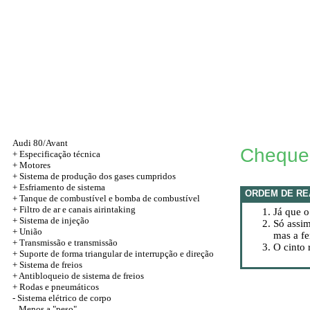
Audi 80/Avant
Cheque 
+
Especificação técnica
+
Motores
+ Sistema de produção dos gases cumpridos
+ Esfriamento de sistema
ORDEM DE RE
+ Tanque de combustível e bomba de combustível
+ Filtro de ar e canais airintaking
Já que o
+ Sistema de injeção
Só assim
+
União
mas a f
+
Transmissão e transmissão
O cinto 
+ Suporte de forma triangular de interrupção e direção
+ Sistema de freios
+ Antibloqueio de sistema de freios
+
Rodas e pneumáticos
-
Sistema elétrico de corpo
Menos a "peso"