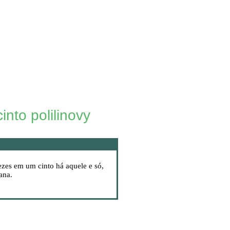
nto polilinovy
ezes em um cinto há aquele e só,
ana.