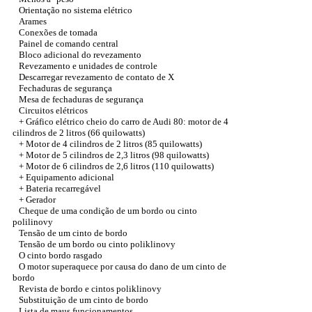
Orientação no sistema elétrico
Arames
Conexões de tomada
Painel de comando central
Bloco adicional do revezamento
Revezamento e unidades de controle
Descarregar revezamento de contato de X
Fechaduras de segurança
Mesa de fechaduras de segurança
Circuitos elétricos
+
Gráfico elétrico cheio do carro de Audi 80: motor de 4
cilindros de 2 litros (66 quilowatts)
+ Motor de 4 cilindros de 2 litros (85 quilowatts)
+ Motor de 5 cilindros de 2,3 litros (98 quilowatts)
+ Motor de 6 cilindros de 2,6 litros (110 quilowatts)
+
Equipamento adicional
+
Bateria recarregável
+
Gerador
Cheque de uma condição de um bordo ou cinto
polilinovy
Tensão de um cinto de bordo
Tensão de um bordo ou cinto poliklinovy
O cinto bordo rasgado
O motor superaquece por causa do dano de um cinto de
bordo
Revista de bordo e cintos poliklinovy
Substituição de um cinto de bordo
Lista de maus funcionamentos