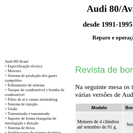
Audi 80/Av
desde 1991-1995
Reparo e operaç
Audi 80/Avant
+
Especificação técnica
Revista de bor
+
Motores
+ Sistema de produção dos gases
cumpridos
+ Esfriamento de sistema
Na seguinte mesa os 
+ Tanque de combustível e bomba de
várias versões de Aud
combustível
+ Filtro de ar e canais airintaking
+ Sistema de injeção
Modelo
Bor
+
União
+
Transmissão e transmissão
+ Suporte de forma triangular de
Motores de 4 cilindros
interrupção e direção
bom
até setembro de 91 g.
+ Sistema de freios
+ Antibloqueio de sistema de freios