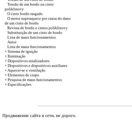
Tensão de um bordo ou cinto
poliklinovy
O cinto bordo rasgado
O motor superaquece por causa do dano
de um cinto de bordo
Revista de bordo e cintos poliklinovy
Substituição de um cinto de bordo
Lista de maus funcionamentos
Autor
Lista de maus funcionamentos
+ Sistema de ignição
+
Iluminação
+
Dispositivos sinalizadores
+
Dispositivos e dispositivos auxiliares
+
Aquecer-se e ventilação
+
Elementos de corpo
+ Pesquisa de maus funcionamentos
+
Especificações
Продвижение сайта в сети, не дорого.