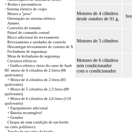
+
Rodas e pneumáticos
-
Sistema elétrico de corpo
Motores de 4 cilindros
Menos a "peso"
bom
Orientação no sistema elétrico
desde outubro de 91 g.
Arames
Conexões de tomada
Painel de comando central
Bloco adicional do revezamento
Motores de 5 cilindros
Revezamento e unidades de controle
Descarregar revezamento de contato de X
Fechaduras de segurança
Mesa de fechaduras de segurança
Motores de 6 cilindros
Circuitos elétricos
sem condicionador
+
Gráfico elétrico cheio do carro de Audi
80: motor de 4 cilindros de 2 litros (66
com o condicionador
quilowatts)
+ Motor de 4 cilindros de 2 litros (85
quilowatts)
+ Motor de 5 cilindros de 2,3 litros (98
quilowatts)
+ Motor de 6 cilindros de 2,6 litros (110
quilowatts)
+
Equipamento adicional
+
Bateria recarregável
+
Gerador
Cheque de uma condição de um bordo
ou cinto polilinovy
Tensão de um cinto de bordo