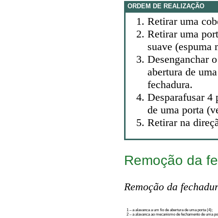
ORDEM DE REALIZAÇÃO
Retirar uma cobe
Retirar uma port
suave (espuma m
Desenganchar o
abertura de uma 
fechadura.
Desparafusar 4 p
de uma porta (v
Retirar na direç
Remoção da fe
Remoção da fechadur
1 – a alavanca a um fio de abertura de uma porta (4);
2 – a alavanca ao mecanismo de fechamento de uma port