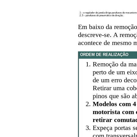
1 – o regulador de janela dirige parafusos de mecanism
2, 5 – parafusos do pneumático de direção;
Em baixo da remoção 
descreve-se. A remoç
acontece de mesmo 
ORDEM DE REALIZAÇÃO
Remoção da maça
perto de um eix
de um erro deco
Retirar uma cob
pinos que são a
Modelos com 4 -
motorista com
retirar comuta
Expeça portas s
com transversalm