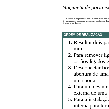
Maçaneta de porta e
1 – a fixação avançada torce com uma chave em forma d
2 – condução de esboço do mecanismo de abertura de u
3 – maçaneta de porta;
ORDEM DE REALIZAÇÃO
Resultar dois p
mm.
Para remover li
os fios ligados 
Desconectar fio
abertura de uma
uma porta.
Para um desinte
externa de uma p
Para a instalaçã
interna para ter