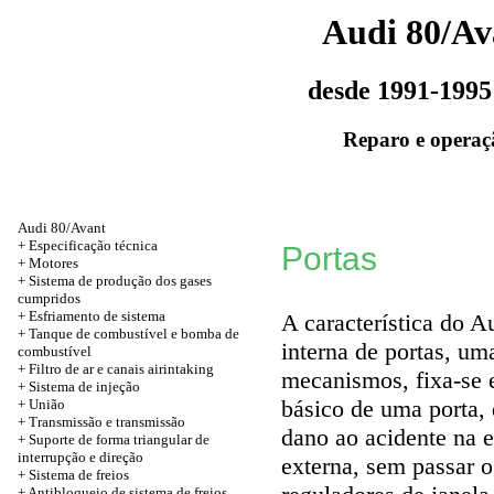
Audi 80/Av
desde 1991-1995
Reparo e operaç
Audi 80/Avant
+
Especificação técnica
Portas
+
Motores
+ Sistema de produção dos gases
cumpridos
+ Esfriamento de sistema
A característica do A
+ Tanque de combustível e bomba de
interna de portas, u
combustível
+ Filtro de ar e canais airintaking
mecanismos, fixa-se 
+ Sistema de injeção
básico de uma porta, 
+
União
+
Transmissão e transmissão
dano ao acidente na e
+ Suporte de forma triangular de
interrupção e direção
externa, sem passar 
+ Sistema de freios
+ Antibloqueio de sistema de freios