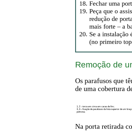
Fechar uma port
Peça que o assi
redução de port
mais forte – a b
Se a instalação 
(no primeiro to
Remoção de um
Os parafusos que tê
de uma cobertura d
1, 2 – torce em cima em caras de fim;
3, 4 – fixação de parafusos da lista superior de um braç
poltrona;
Na porta retirada co