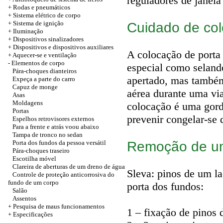
reguladores de janel
+
Rodas e pneumáticos
+
Sistema elétrico de corpo
+ Sistema de ignição
Cuidado de col
+
Iluminação
+
Dispositivos sinalizadores
+
Dispositivos e dispositivos auxiliares
A colocação de porta 
+
Aquecer-se e ventilação
-
Elementos de corpo
especial como seland
Pára-choques dianteiros
apertado, mas também
Expeça a parte do carro
Capuz de monge
aérea durante uma vi
Asas
Moldagens
colocação é uma gordu
Portas
prevenir congelar-se
Espelhos retrovisores externos
Para a frente e atrás voou abaixo
Tampa de tronco no sedan
Remoção de u
Porta dos fundos da pessoa versátil
Pára-choques traseiro
Escotilha móvel
Clareira de aberturas de um dreno de água
Sleva: pinos de um l
Controle de proteção anticorrosiva do
fundo de um corpo
porta dos fundos:
Salão
Assentos
+ Pesquisa de maus funcionamentos
1 – fixação de pinos 
+
Especificações