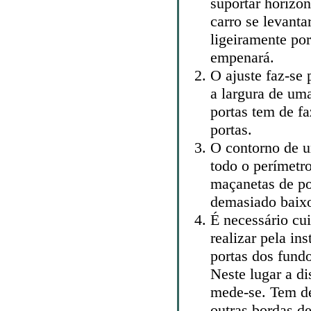
suportar horizon
carro se levanta
ligeiramente po
empenará.
O ajuste faz-se 
a largura de uma
portas tem de f
portas.
O contorno de u
todo o perímetro
maçanetas de po
demasiado baixo
É necessário cu
realizar pela in
portas dos fund
Neste lugar a di
mede-se. Tem de
outras bordas de