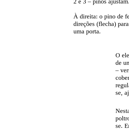
2 e 3 – pinos ajustam
À direita: o pino de 
direções (flecha) par
uma porta.
O ele
de um
– ve
cobe
regul
se, a
Nest
poltr
se. E