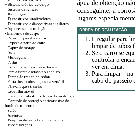
água de obtenção não 
+
Sistema elétrico de corpo
conseguinte, a corro
+ Sistema de ignição
+
Iluminação
lugares especialment
+
Dispositivos sinalizadores
+
Dispositivos e dispositivos auxiliares
+
Aquecer-se e ventilação
ORDEM DE REALIZAÇÃO
-
Elementos de corpo
É regular para l
Pára-choques dianteiros
Expeça a parte do carro
limpar de tubos 
Capuz de monge
Se o carro se equ
Asas
Moldagens
controlar o enca
Portas
ver em cima.
Espelhos retrovisores externos
Para a frente e atrás voou abaixo
Para limpar – na 
Tampa de tronco no sedan
cabo do passeio 
Porta dos fundos da pessoa versátil
Pára-choques traseiro
Escotilha móvel
Clareira de aberturas de um dreno de água
Controle de proteção anticorrosiva do
fundo de um corpo
Salão
Assentos
+ Pesquisa de maus funcionamentos
+
Especificações