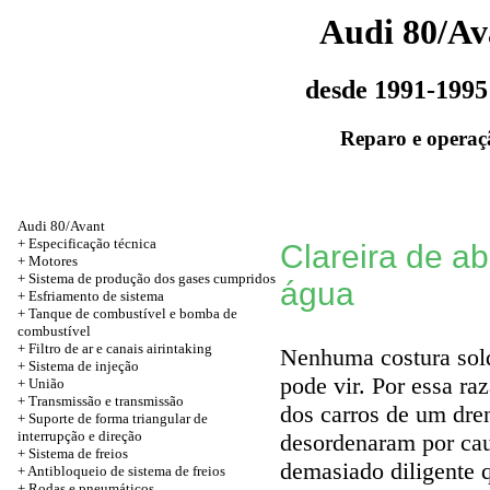
Audi 80/Av
desde 1991-1995
Reparo e operaç
Audi 80/Avant
+
Especificação técnica
Clareira de a
+
Motores
+ Sistema de produção dos gases cumpridos
água
+ Esfriamento de sistema
+ Tanque de combustível e bomba de
combustível
+ Filtro de ar e canais airintaking
Nenhuma costura sold
+ Sistema de injeção
pode vir. Por essa ra
+
União
+
Transmissão e transmissão
dos carros de um dre
+ Suporte de forma triangular de
interrupção e direção
desordenaram por caus
+ Sistema de freios
demasiado diligente 
+ Antibloqueio de sistema de freios
+
Rodas e pneumáticos