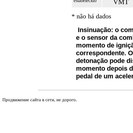
estabelecido
VMT
* não há dados
Insinuação: o com
e o sensor da com
momento de igniç
correspondente. O
detonação pode dis
momento depois d
pedal de um acele
Продвижение сайта в сети, не дорого.