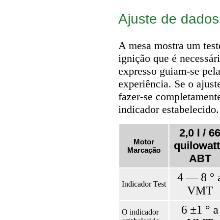
Ajuste de dados
A mesa mostra um teste
ignição que é necessár
expresso guiam-se pel
experiência. Se o ajust
fazer-se completament
indicador estabelecido.
2,0 l / 6
Motor
quilowat
Marcação
ABT
4 — 8 ° 
Indicador Test
VMT
6 ±1 ° a
O indicador