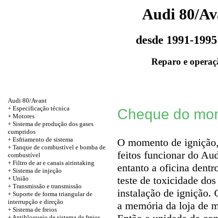
Audi 80/Av
desde 1991-1995
Reparo e operaç
Audi 80/Avant
+
Especificação técnica
Cheque do mom
+
Motores
+ Sistema de produção dos gases
cumpridos
+ Esfriamento de sistema
O momento de ignição, 
+ Tanque de combustível e bomba de
feitos funcionar do Au
combustível
+ Filtro de ar e canais airintaking
entanto a oficina dent
+ Sistema de injeção
teste de toxicidade dos
+
União
+
Transmissão e transmissão
instalação de ignição. 
+ Suporte de forma triangular de
interrupção e direção
a memória da loja de 
+ Sistema de freios
+ Antibloqueio de sistema de freios