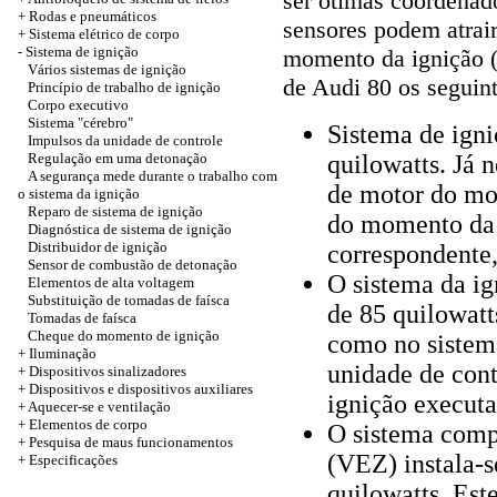
ser ótimas coordena
+
Rodas e pneumáticos
sensores podem atrair
+
Sistema elétrico de corpo
-
Sistema de ignição
momento da ignição (
Vários sistemas de ignição
de Audi 80 os seguint
Princípio de trabalho de ignição
Corpo executivo
Sistema "cérebro"
Sistema de ign
Impulsos da unidade de controle
Regulação em uma detonação
quilowatts. Já 
A segurança mede durante o trabalho com
de motor do mo
o sistema da ignição
Reparo de sistema de ignição
do momento da 
Diagnóstica de sistema de ignição
Distribuidor de ignição
correspondente, 
Sensor de combustão de detonação
O sistema da ig
Elementos de alta voltagem
Substituição de tomadas de faísca
de 85 quilowat
Tomadas de faísca
Cheque do momento de ignição
como no sistem
+
Iluminação
unidade de con
+
Dispositivos sinalizadores
+
Dispositivos e dispositivos auxiliares
ignição executa
+
Aquecer-se e ventilação
+
Elementos de corpo
O sistema comp
+ Pesquisa de maus funcionamentos
(VEZ) instala-s
+
Especificações
quilowatts. Est