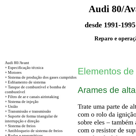
Audi 80/Av
desde 1991-1995
Reparo e operaç
Audi 80/Avant
+
Especificação técnica
Elementos de 
+
Motores
+ Sistema de produção dos gases cumpridos
+ Esfriamento de sistema
+ Tanque de combustível e bomba de
Arames de alta
combustível
+ Filtro de ar e canais airintaking
+ Sistema de injeção
Trate uma parte de al
+
União
+
Transmissão e transmissão
com o rolo da ignição
+ Suporte de forma triangular de
sobre eles – também 
interrupção e direção
+ Sistema de freios
com o resistor de sup
+ Antibloqueio de sistema de freios
+
Rodas e pneumáticos