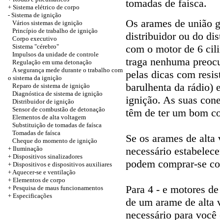
tomadas de faísca.
+
Sistema elétrico de corpo
-
Sistema de ignição
Os arames de união g
Vários sistemas de ignição
Princípio de trabalho de ignição
distribuidor ou do di
Corpo executivo
Sistema "cérebro"
com o motor de 6 cil
Impulsos da unidade de controle
traga nenhuma preocu
Regulação em uma detonação
A segurança mede durante o trabalho com
pelas dicas com resis
o sistema da ignição
barulhenta da rádio) 
Reparo de sistema de ignição
Diagnóstica de sistema de ignição
ignição. As suas con
Distribuidor de ignição
Sensor de combustão de detonação
têm de ter um bom co
Elementos de alta voltagem
Substituição de tomadas de faísca
Tomadas de faísca
Se os arames de alta 
Cheque do momento de ignição
+
Iluminação
necessário estabelece
+
Dispositivos sinalizadores
podem comprar-se co
+
Dispositivos e dispositivos auxiliares
+
Aquecer-se e ventilação
+
Elementos de corpo
Para 4 - e motores de
+ Pesquisa de maus funcionamentos
+
Especificações
de um arame de alta 
necessário para você