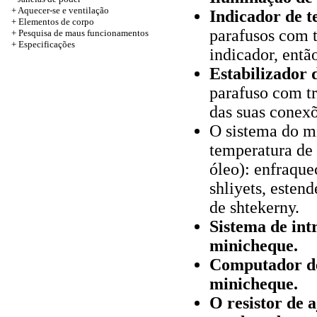
+
Aquecer-se e ventilação
Indicador de 
+
Elementos de corpo
parafusos com t
+ Pesquisa de maus funcionamentos
+
Especificações
indicador, entã
Estabilizador 
parafuso com tr
das suas conexõ
O sistema do m
temperatura de e
óleo): enfraque
shliyets, esten
de shtekerny.
Sistema de int
minicheque.
Computador de
minicheque.
O resistor de a