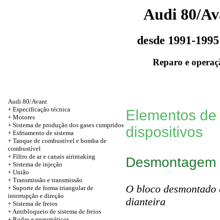
Audi 80/Av
desde 1991-1995
Reparo e operaç
Audi 80/Avant
+
Especificação técnica
Elementos de
+
Motores
+ Sistema de produção dos gases cumpridos
dispositivos
+ Esfriamento de sistema
+ Tanque de combustível e bomba de
combustível
+ Filtro de ar e canais airintaking
Desmontagem
+ Sistema de injeção
+
União
+
Transmissão e transmissão
O bloco desmontado d
+ Suporte de forma triangular de
interrupção e direção
dianteira
+ Sistema de freios
+ Antibloqueio de sistema de freios
+
Rodas e pneumáticos