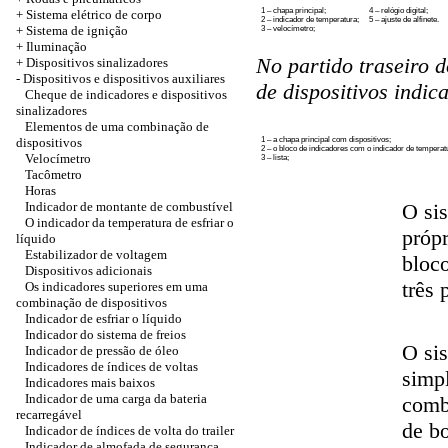
1 – chapa principal;
4 – relógio digital;
+
Sistema elétrico de corpo
2 – indicador de temperatura;
5 – ajuste de alfinete.
+ Sistema de ignição
3 – velocímetro;
+
Iluminação
No partido traseiro
+
Dispositivos sinalizadores
-
Dispositivos e dispositivos auxiliares
de dispositivos indi
Cheque de indicadores e dispositivos
sinalizadores
Elementos de uma combinação de
dispositivos
1 – a chapa principal com dispositivos;
2 – o bloco de indicadores com o indicador de temperat
Velocímetro
3 – lista;
Tacômetro
Horas
Indicador de montante de combustível
O si
O indicador da temperatura de esfriar o
própr
líquido
Estabilizador de voltagem
bloc
Dispositivos adicionais
três 
Os indicadores superiores em uma
combinação de dispositivos
Indicador de esfriar o líquido
Indicador do sistema de freios
O si
Indicador de pressão de óleo
Indicadores de índices de voltas
simp
Indicadores mais baixos
Indicador de uma carga da bateria
comb
recarregável
de b
Indicador de índices de volta do trailer
Indicador de almofada de segurança