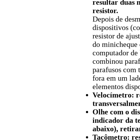
resultar duas n
resistor.
Depois de desm
dispositivos (co
resistor de aju
do minicheque 
computador de b
combinou parafu
parafusos com t
fora em um lado
elementos dispo
Velocímetro: r
transversalmen
Olhe com o dis
indicador da t
abaixo), retir
Tacômetro: res