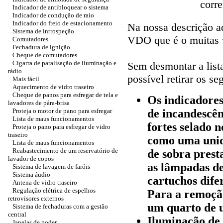
corr
Indicador de antibloquear o sistema
Indicador de condução de raio
Indicador do freio de estacionamento
Na nossa descrição a
Sistema de introspeção
VDO que é o muitas v
Comutadores
Fechadura de ignição
Cheque de comutadores
Cigarra de paralisação de iluminação e
Sem desmontar a list
rádio
possível retirar os s
Mais fácil
Aquecimento de vidro traseiro
Cheque de panos para esfregar de tela e
Os indicadore
lavadores de pára-brisa
Proteja o motor de pano para esfregar
de incandescên
Lista de maus funcionamentos
fortes selado 
Proteja o pano para esfregar de vidro
traseiro
como uma unid
Lista de maus funcionamentos
Reabastecimento de um reservatório de
de sobra prest
lavador de copos
as lâmpadas de
Sistema de lavagem de faróis
Sistema áudio
cartuchos dife
Antena de vidro traseiro
Regulação elétrica de espelhos
Para a remoçã
retrovisores externos
um quarto de u
Sistema de fechaduras com a gestão
central
Iluminação de 
Janelas de poder