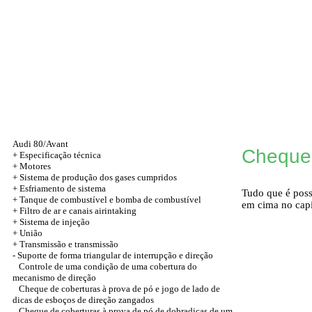
Audi 80/Avant
Cheque 
+
Especificação técnica
+
Motores
+ Sistema de produção dos gases cumpridos
+ Esfriamento de sistema
Tudo que é poss
+ Tanque de combustível e bomba de combustível
em cima no capít
+ Filtro de ar e canais airintaking
+ Sistema de injeção
+
União
+
Transmissão e transmissão
-
Suporte de forma triangular de interrupção e direção
Controle de uma condição de uma cobertura do
mecanismo de direção
Cheque de coberturas à prova de pó e jogo de lado de
dicas de esboços de direção zangados
Cheque de coberturas à prova de pó de dobradiças de um