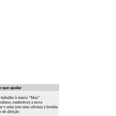
o que ajudar
e trabalho à marca "Max"
odutos; estabelecer a nova
ar e selar (em uma oficina) a bomba
o de direção