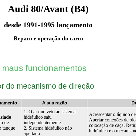
Audi 80/Avant (B4)
desde 1991-1995 lançamento
Reparo e operação do carro
e maus funcionamentos
r do mecanismo de direção
namento
A sua razão
D
1. O ar que veio ao sistema
Acrescentar o líquido d
asiado
hidráulico saiu
Apertar conexões de ole
do de
independentemente
colocação de caça. Retir
m tanque
2. Sistema hidráulico não
hidráulica e o mecanism
apertado