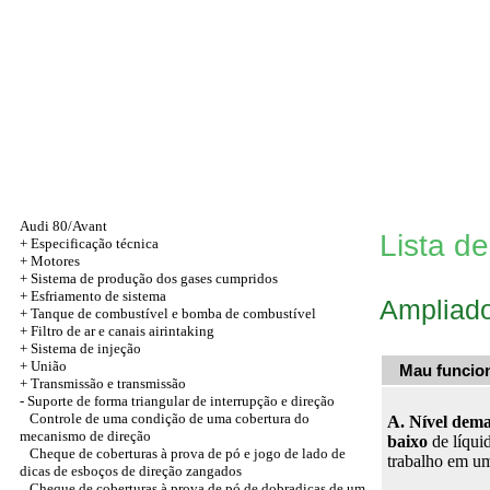
Audi 80/Avant
Lista d
+
Especificação técnica
+
Motores
+ Sistema de produção dos gases cumpridos
+ Esfriamento de sistema
Ampliado
+ Tanque de combustível e bomba de combustível
+ Filtro de ar e canais airintaking
+ Sistema de injeção
+
União
Mau funcio
+
Transmissão e transmissão
-
Suporte de forma triangular de interrupção e direção
Controle de uma condição de uma cobertura do
A. Nível dem
mecanismo de direção
baixo
de líqui
Cheque de coberturas à prova de pó e jogo de lado de
trabalho em u
dicas de esboços de direção zangados
Cheque de coberturas à prova de pó de dobradiças de um