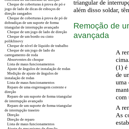
triangular de interru
Cheque de coberturas à prova de pó e
além disso soldar, tê
jogo de lado de dicas de esboços de
direção zangados
Cheque de coberturas à prova de pó de
dobradiças de um suporte de forma
Remoção de um
triangular de interrupção avançado
Cheque de um jogo de lado de direção
avançada
Cheque de um bordo ou cinto
poliklinovy
Cheque de nível de líquido de trabalho
Cheque de um jogo de lado do
A re
carregamento de roda
cima
Absorventes do choque
Lista de maus funcionamentos
(1) é
Ajuste de ângulos de instalação de rodas
Medição de ajuste de ângulos de
de u
instalação de rodas
uma 
Lista de maus funcionamentos
Reparo de uma engrenagem corrente e
mant
direção
com u
Reparo de um suporte de forma triangular
de interrupção avançado
Reparo de um suporte de forma triangular
A re
de interrupção traseiro
As c
Direção
Direção de reparo
estab
Lista de maus funcionamentos
Ajuste do mecanismo de direção