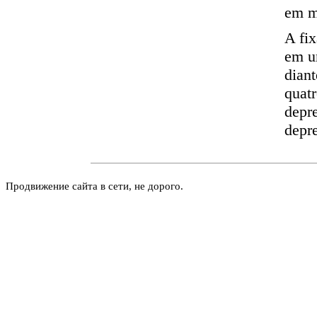
em m
A fix
em u
dian
quatr
depre
depr
Продвижение сайта в сети, не дорого.