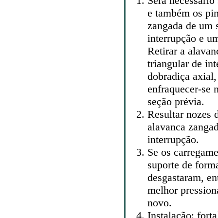
Será necessário
e também os pin
zangada de um s
interrupção e um
Retirar a alava
triangular de i
dobradiça axial
enfraquecer-se 
seção prévia.
Resultar nozes 
alavanca zangad
interrupção.
Se os carregame
suporte de forma
desgastaram, ent
melhor pressio
novo.
Instalação: fort