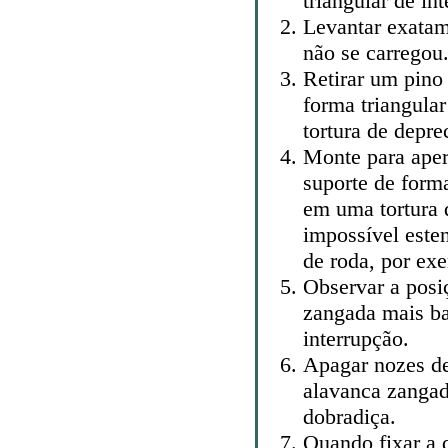
triangular de in
Levantar exatame
não se carregou.
Retirar um pino
forma triangula
tortura de depre
Monte para aper
suporte de forma
em uma tortura
impossível este
de roda, por ex
Observar a posi
zangada mais ba
interrupção.
Apagar nozes de
alavanca zangad
dobradiça.
Quando fixar a 