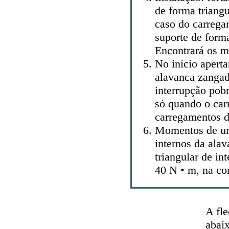
de forma triangu
caso do carrega
suporte de forma
Encontrará os m
No início apert
alavanca zangad
interrupção pobr
só quando o car
carregamentos 
Momentos de um
internos da ala
triangular de in
40 N • m, na con
A fle
abaix