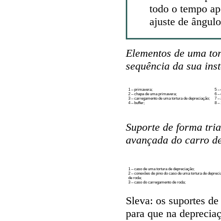
todo o tempo ape
ajuste de ângulo
Elementos de uma tor
sequência da sua ins
1 – primavera;
5 –
2 – chapa de uma primavera;
6 –
3 – carregamento de uma tortura de depreciação;
7 –
4 – buffer;
8 – 
Suporte de forma tri
avançada do carro de
1 – caso de uma tortura de depreciação;
2 – conexões de pino do caso de uma tortura de deprec
de roda;
3 – caso do carregamento de roda;
Sleva: os suportes de
para que na depreciaç