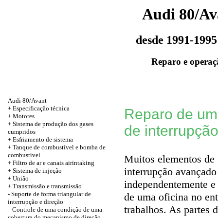
Audi 80/Av
desde 1991-1995
Reparo e operaç
Audi 80/Avant
+
Especificação técnica
Reparo de um 
+
Motores
+ Sistema de produção dos gases
de interrupçã
cumpridos
+ Esfriamento de sistema
+ Tanque de combustível e bomba de
combustível
Muitos elementos de 
+ Filtro de ar e canais airintaking
interrupção avançado 
+ Sistema de injeção
+
União
independentemente e 
+
Transmissão e transmissão
-
Suporte de forma triangular de
de uma oficina no ent
interrupção e direção
trabalhos. As partes 
Controle de uma condição de uma
cobertura do mecanismo de direção