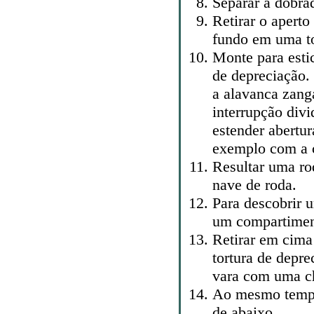
Separar a dobra
Retirar o apert
fundo em uma to
Monte para esti
de depreciação. 
a alavanca zang
interrupção div
estender abertu
exemplo com a c
Resultar uma ro
nave de roda.
Para descobrir 
um compartimen
Retirar em cima
tortura de depr
vara com uma c
Ao mesmo tempo
de abaixo.