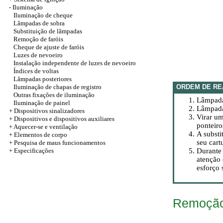
-
Iluminação
Iluminação de cheque
Lâmpadas de sobra
Substituição de lâmpadas
Remoção de faróis
Cheque de ajuste de faróis
Luzes de nevoeiro
Instalação independente de luzes de nevoeiro
Índices de voltas
Lâmpadas posteriores
Iluminação de chapas de registro
ORDEM DE RE
Outras fixações de iluminação
Lâmpadas
Iluminação de painel
Lâmpada
+
Dispositivos sinalizadores
Virar u
+
Dispositivos e dispositivos auxiliares
ponteiro
+
Aquecer-se e ventilação
A substi
+
Elementos de corpo
seu cart
+ Pesquisa de maus funcionamentos
+
Especificações
Durante 
atenção 
esforço 
Remoçã