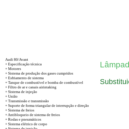
Audi 80/Avant
Lâmpada
+
Especificação técnica
+
Motores
+ Sistema de produção dos gases cumpridos
+ Esfriamento de sistema
Substitu
+ Tanque de combustível e bomba de combustível
+ Filtro de ar e canais airintaking
+ Sistema de injeção
+
União
+
Transmissão e transmissão
+ Suporte de forma triangular de interrupção e direção
+ Sistema de freios
+ Antibloqueio de sistema de freios
+
Rodas e pneumáticos
+
Sistema elétrico de corpo
+
Sistema de ignição