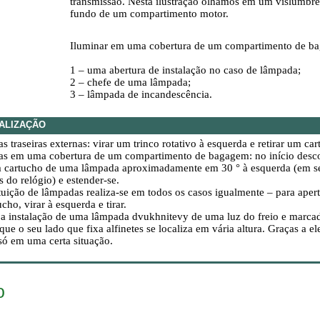
transmissão. Nesta ilustração olhamos em um vislumbre
fundo de um compartimento motor.
Iluminar em uma cobertura de um compartimento de b
1 – uma abertura de instalação no caso de lâmpada;
2 – chefe de uma lâmpada;
3 – lâmpada de incandescência.
ALIZAÇÃO
 traseiras externas: virar um trinco rotativo à esquerda e retirar um car
s em uma cobertura de um compartimento de bagagem: no início desco
m cartucho de uma lâmpada aproximadamente em 30 ° à esquerda (em s
s do relógio) e estender-se.
tuição de lâmpadas realiza-se em todos os casos igualmente – para ape
ucho, virar à esquerda e tirar.
a instalação de uma lâmpada dvukhnitevy de uma luz do freio e marcado
que o seu lado que fixa alfinetes se localiza em vária altura. Graças a 
só em uma certa situação.
o