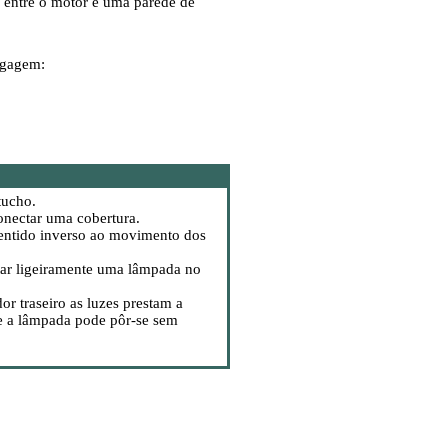
 entre o motor e uma parede de
agagem:
tucho.
nectar uma cobertura.
entido inverso ao movimento dos
rtar ligeiramente uma lâmpada no
r traseiro as luzes prestam a
ele a lâmpada pode pôr-se sem